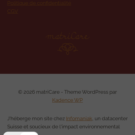
Politique de confidentialité
CGV
© 2026 matriCare - Theme WordPress par
Kadence WP
J'héberge mon site chez
Infomaniak
, un datacenter
Suisse et soucieux de l'impact environnemental