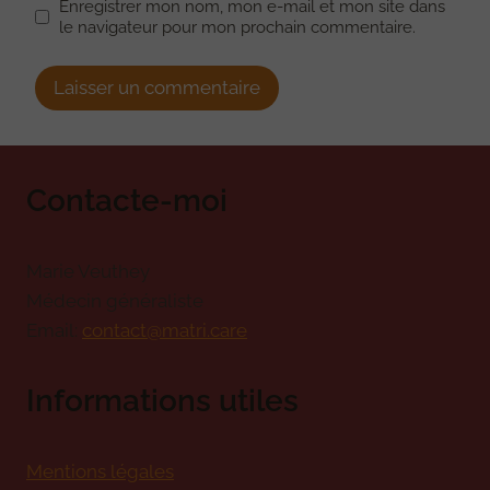
Enregistrer mon nom, mon e-mail et mon site dans
le navigateur pour mon prochain commentaire.
Alternative:
Contacte-moi
Marie Veuthey
Médecin généraliste
Email:
contact@matri.care
Informations utiles
Mentions légales