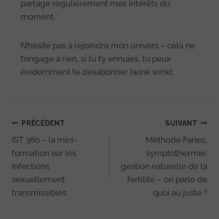
partage régulièrement mes intérêts du
moment.
N’hésite pas à rejoindre mon univers – cela ne
t’engage à rien, si tu t’y ennuies, tu peux
évidemment te désabonner [wink wink].
PRÉCÉDENT
SUIVANT
IST 360 – la mini-
Méthode Faries,
formation sur les
symptothermie,
infections
gestion naturelle de la
sexuellement
fertilité – on parle de
transmissibles
quoi au juste ?